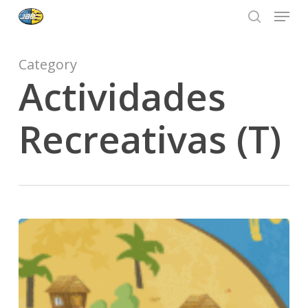
Menu
Skip
to
search
Close
main
Menu
content
Category
Actividades
Recreativas (T)