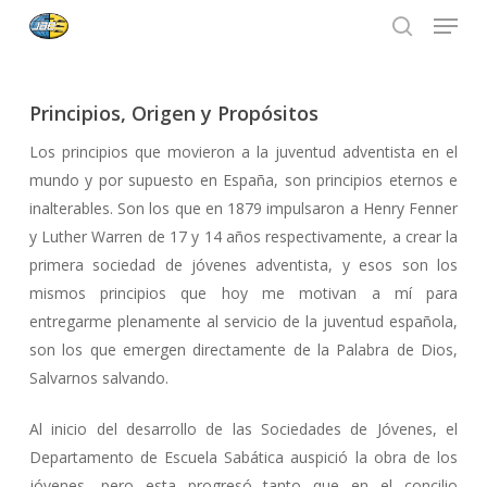
Menu
Skip
to
search
Close
main
Menu
content
Principios, Origen y Propósitos
Los principios que movieron a la juventud adventista en el
mundo y por supuesto en España, son principios eternos e
inalterables. Son los que en 1879 impulsaron a Henry Fenner
y Luther Warren de 17 y 14 años respectivamente, a crear la
primera sociedad de jóvenes adventista, y esos son los
mismos principios que hoy me motivan a mí para
entregarme plenamente al servicio de la juventud española,
son los que emergen directamente de la Palabra de Dios,
Salvarnos salvando.
Al inicio del desarrollo de las Sociedades de Jóvenes, el
Departamento de Escuela Sabática auspició la obra de los
jóvenes, pero esta progresó tanto que en el concilio