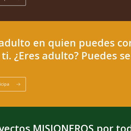
adulto en quien puedes con
 ti. ¿Eres adulto? Puedes s
icipa
yectos MISIONEROS por tod