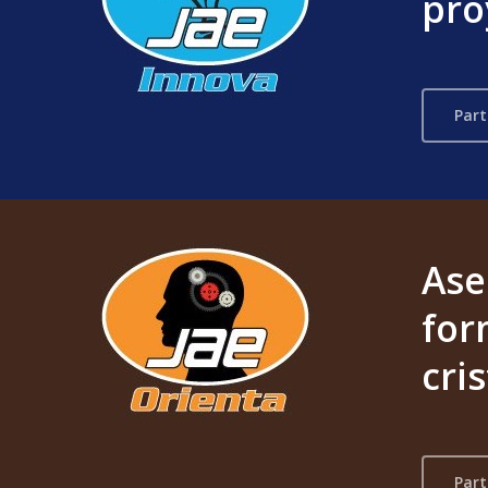
pro
Part
Ase
for
cri
Part