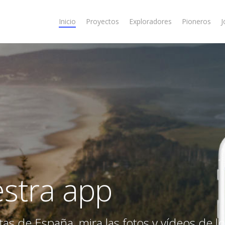
Inicio
Proyectos
Exploradores
Pioneros
J
stra app
s de España, mira las fotos y vídeos de lo