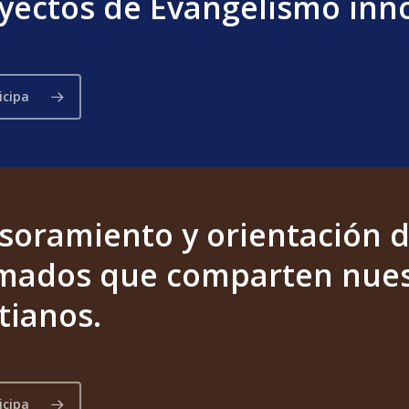
yectos de Evangelismo inno
icipa
soramiento y orientación d
mados que comparten nues
stianos.
icipa