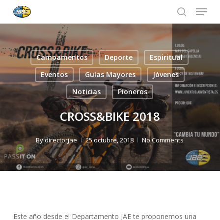
Menu
Skip
to
search
Close
main
Menu
content
Campamentos
Deporte
Espiritual
Eventos
Guías Mayores
Jóvenes
Noticias
Pioneros
CROSS&BIKE 2018
By
directorjae
25 octubre, 2018
No Comments
Este año desde el Departamento JAE te proponemos una