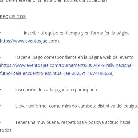
si fuere necesario. En esta o en futuras convocatorias.
REQUISITOS
:
• Inscribir al equipo en tiempo y en forma (en la página
https://www.eventosjae.com
).
• Hacer el pago correspondiente en la página web del evento
(
https://www.eventosjae.com/tournaments/3004979-rally-nacional-
futbol-sala-encuentro-espiritual-jae-2023?t=1674196628
)
• Inscripción de cada jugador o participante.
• Llevar uniforme, como mínimo camiseta distintiva del equipo.
• Tener una muy buena, respetuosa y positiva actitud hacia
todos.