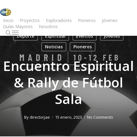
Skip
to
main
Inicio
Proyectos
Exploradores
Pioneros
Jóvenes
Guías Mayores
Nosotros
content
search
Menu
Deporte
Espiritual
Eventos
Jóvenes
Noticias
Pioneros
Encuentro Espiritual
& Rally de Fútbol
Sala
By
directorjae
15 enero, 2023
No Comments