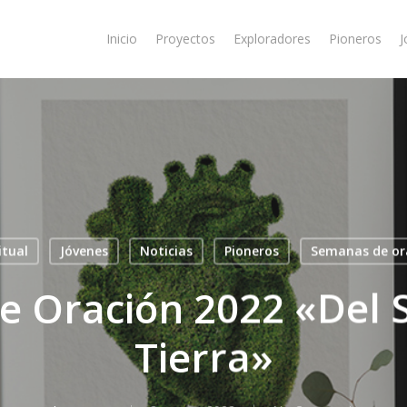
Inicio
Proyectos
Exploradores
Pioneros
J
itual
Jóvenes
Noticias
Pioneros
Semanas de or
 Oración 2022 «Del S
Tierra»