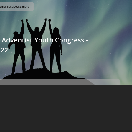
 Adventist Youth Congress -
022