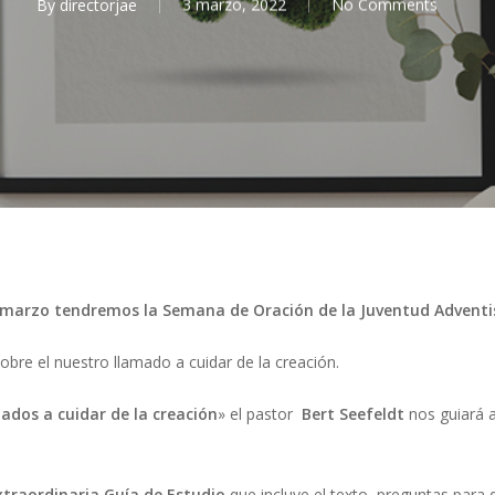
By
directorjae
3 marzo, 2022
No Comments
e marzo tendremos la Semana de Oración de la Juventud Adventi
obre el nuestro llamado a cuidar de la creación.
mados a cuidar de la creación
» el pastor
Bert Seefeldt
nos guiará a
traordinaria Guía de Estudio
que incluye el texto, preguntas para d