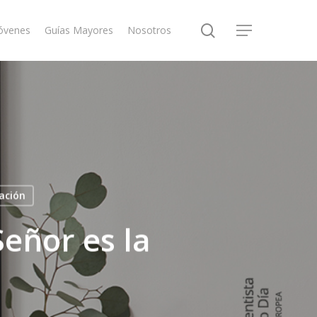
search
óvenes
Guías Mayores
Nosotros
Menu
ación
eñor es la