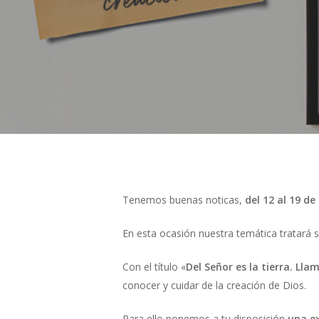
Hit enter to search or ESC to close
Tenemos buenas noticas,
del 12 al 19 d
En esta ocasión nuestra temática tratará s
Con el título «
Del Señor es la tierra. Lla
conocer y cuidar de la creación de Dios.
Para ello ponemos a tu disposición
una ex