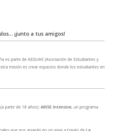
ulos… ¡junto a tus amigos!
paña es parte de AEGUAE (Asociación de Estudiantes y
stra misión es crear espacios donde los estudiantes en
(a partir de 18 años):
ARISE Intensive
, un programa
nales que nos guiarán en un viaje a través de
La