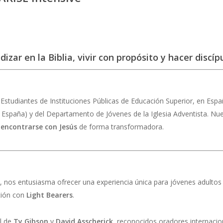
zar en la Biblia, vivir con propósito y hacer discíp
a Estudiantes de Instituciones Públicas de Educación Superior, en Es
 España) y del Departamento de Jóvenes de la Iglesia Adventista. Nue
y encontrarse con Jesús
de forma transformadora.
, nos entusiasma ofrecer una experiencia única para jóvenes adultos 
ción con
Light Bearers
.
al de
Ty Gibson
y
David Asscherick
, reconocidos oradores internacio