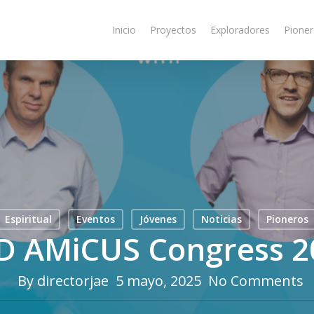
Inicio
Proyectos
Exploradores
Pione
Espiritual
Eventos
Jóvenes
Noticias
Pioneros
D AMiCUS Congress 2
By
directorjae
5 mayo, 2025
No Comments