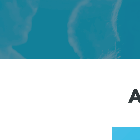
Hit enter to search or ESC to close