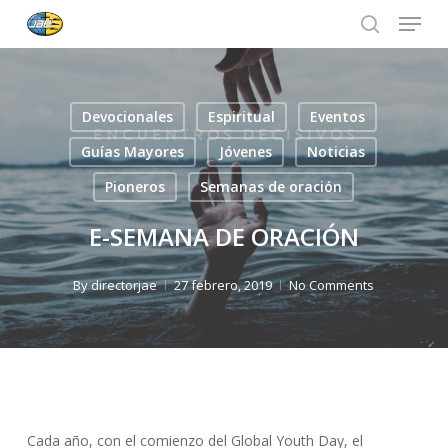
Menu
Skip
to
search
Close
main
Menu
content
Devocionales
Espiritual
Eventos
Guías Mayores
Jóvenes
Noticias
Pioneros
Semanas de oración
E-SEMANA DE ORACIÓN
By
directorjae
27 febrero, 2019
No Comments
Cada año, con el comienzo del Global Youth Day, el