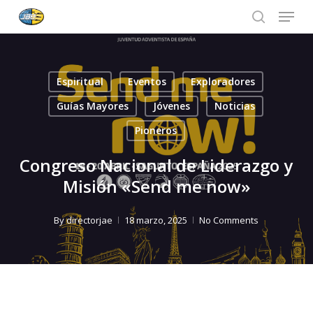
Menu
Skip
to
search
Close
main
Menu
content
Espiritual
Eventos
Exploradores
Guías Mayores
Jóvenes
Noticias
Pioneros
Congreso Nacional de Liderazgo y
Misión «Send me now»
By
directorjae
18 marzo, 2025
No Comments