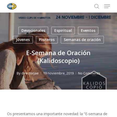
Menu
Skip
to
search
Close
main
Menu
content
Devocionales
Espiritual
Eventos
Jóvenes
Pioneros
Semanas de oración
E-Semana de Oración
(Kalidoscopio)
By
directorjae
19 noviembre, 2019
No Comments
Os presentamos una importante novedad: la “E-semana de