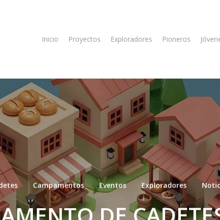
Inicio
Proyectos
Exploradores
Pioneros
Jóven
detes
Campamentos
Eventos
Exploradores
Notic
AMENTO DE CADETES