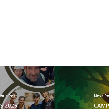
ious Post
Next Po
S 2025
CAMP