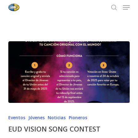
Menu
Skip
to
search
main
content
Eventos
Jóvenes
Noticias
Pioneros
EUD VISION SONG CONTEST