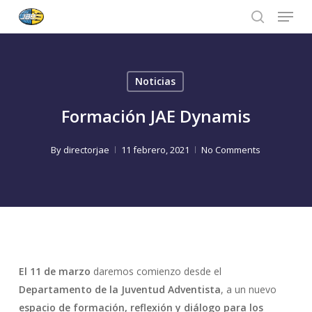
Menu
Skip
to
search
Close
main
Menu
content
Noticias
Formación JAE Dynamis
By
directorjae
11 febrero, 2021
No Comments
El 11 de marzo
daremos comienzo desde el
Departamento de la Juventud Adventista
, a un nuevo
espacio de formación, reflexión y diálogo para los