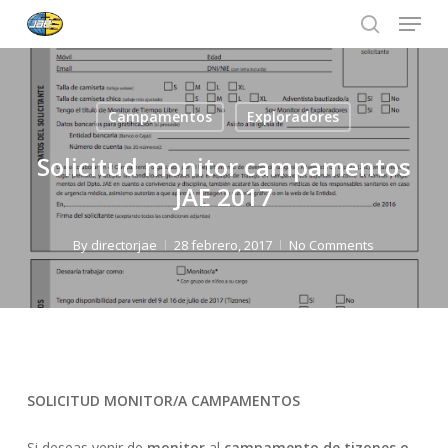
Menu
Skip
to
search
Close
main
Menu
content
Campamentos
Exploradores
Solicitud monitor campamentos
JAE 2017
By
directorjae
28 febrero, 2017
No Comments
SOLICITUD MONITOR/A CAMPAMENTOS
Si deseas venir de
monitor
al
campamento de tizones o