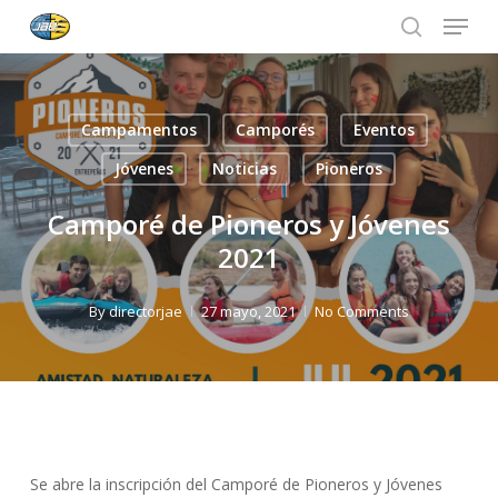
Menu
Skip
to
search
Close
main
Menu
content
Campamentos
Camporés
Eventos
Jóvenes
Noticias
Pioneros
Camporé de Pioneros y Jóvenes
2021
By
directorjae
27 mayo, 2021
No Comments
Se abre la inscripción del Camporé de Pioneros y Jóvenes