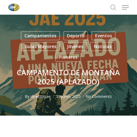
Menu
Skip
to
search
Close
main
Menu
content
Campamentos
Deporte
Eventos
Guías Mayores
Jóvenes
Noticias
Pioneros
CAMPAMENTO DE MONTAÑA
2025 (APLAZADO)
By
directorjae
19 junio, 2025
No Comments